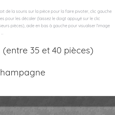
oit de la souris sur la pièce pour la faire pivoter, clic gauche
es pour les décaler (laissez le doigt appuyé sur le clic
sieurs pièces), aide en bas à gauche pour visualiser l’image
…
s (entre 35 et 40 pièces)
 Champagne