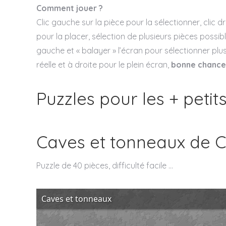
Comment jouer ?
Clic gauche sur la pièce pour la sélectionner, clic dr
pour la placer, sélection de plusieurs pièces possibl
gauche et « balayer » l’écran pour sélectionner plu
réelle et à droite pour le plein écran,
bonne chance
Puzzles pour les + petit
Caves et tonneaux de
Puzzle de 40 pièces, difficulté facile …