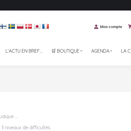
Mon compte
L’ACTU EN BREF…
🛒 BOUTIQUE
AGENDA
LA 
udique …
 niveaux de difficultés.