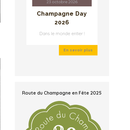
23 octobre 2026
2
ay
Champagne Day
Cha
2026
r !
Dans le monde entier !
Dans 
ir plus
En savoir plus
Route du Champagne en Fête 2025