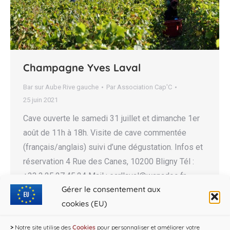
Champagne Yves Laval
Bar sur Aube Rive gauche
Par
Association Cap'C
25 juin 2021
Cave ouverte le samedi 31 juillet et dimanche 1er
août de 11h à 18h. Visite de cave commentée
(français/anglais) suivi d’une dégustation. Infos et
réservation 4 Rue des Canes, 10200 Bligny Tél :
+33.3.25.27.45.24 Mail : earllaval@wanadoo.fr
Gérer le consentement aux
Web : www.y-laval.fr
cookies (EU)
>
Notre site utilise des
Cookies
pour personnaliser et améliorer votre