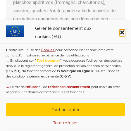
planches apéritives (fromages, charcuteries),
salades, quiches. Visite guidée à la découverte de
nos valeurs engagées dans une démarche éco-
environnementale et des secrets de l’élaboration
Gérer le consentement aux
du Champagne : gratuite réservation conseillée,
cookies (EU)
nombre de place limité…
>
Notre site utilise des
Cookies
pour personnaliser et améliorer votre
confort d'utilisation et l’expérience de nos utilisateurs.
→
En cliquant sur ”
Tout accepter
”, vous acceptez l’utilisation des cookies
ainsi que le règlement général de protection de vos données personnelles
(
R.G.P.D
), du fonctionnement de la
boutique en ligne
100% sécurisée et
des conditions générales de vente (
C.G.V
).
→
Le fait de
refuser
ou de
retirer son consentement
peut avoir un effet
négatif sur certaines caractéristiques et fonctions.
Tout accepter
Copyright CAP'C 2019
Tout refuser
Useful Links