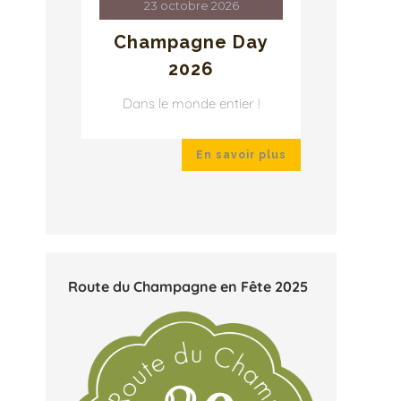
23 octobre 2026
2
ay
Champagne Day
Cha
2026
r !
Dans le monde entier !
Dans 
ir plus
En savoir plus
Route du Champagne en Fête 2025