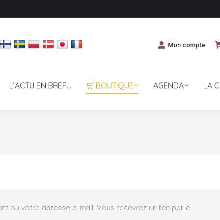
Mon compte
L’ACTU EN BREF…
🛒 BOUTIQUE
AGENDA
LA 
iant ou votre adresse e-mail. Vous recevrez un lien par e-