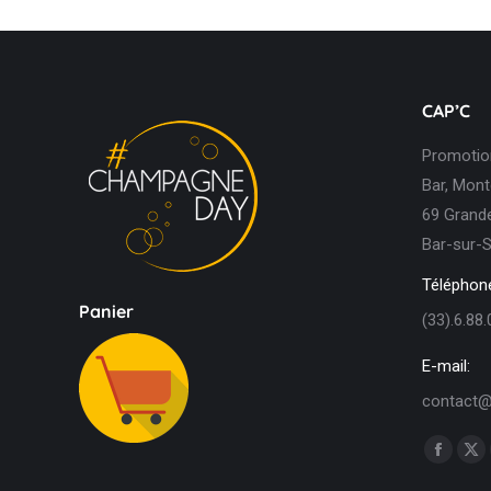
CAP’C
Promotion
Bar, Mont
69 Grande
Bar-sur-S
Téléphone
Panier
(33).6.88.
E-mail:
contact@
Trouvez n
Facebo
X
page
pa