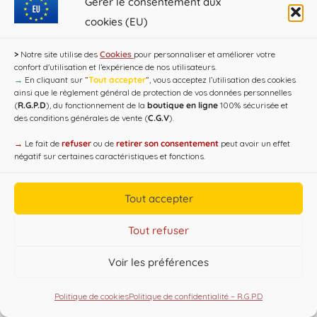
Gérer le consentement aux
cookies (EU)
>
Notre site utilise des
Cookies
pour personnaliser et améliorer votre
confort d'utilisation et l’expérience de nos utilisateurs.
→
En cliquant sur ”
Tout accepter
”, vous acceptez l’utilisation des cookies
ainsi que le règlement général de protection de vos données personnelles
(
R.G.P.D
), du fonctionnement de la
boutique en ligne
100% sécurisée et
des conditions générales de vente (
C.G.V
).
→
Le fait de
refuser
ou de
retirer son consentement
peut avoir un effet
Copyright CAP'C 2019
négatif sur certaines caractéristiques et fonctions.
Useful Links
Designed by
WEB3-DESIGN
Tout accepter
Tout refuser
Voir les préférences
Politique de cookies
Politique de confidentialité – R.G.P.D