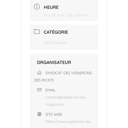
HEURE
17 h 00 min - 20 h 00 min
CATÉGORIE
Saint Vincent
ORGANISATEUR
SYNDICAT DES VIGNERONS
DES RICEYS
EMAIL
contact@vignerons-les-
riceys.com
SITE WEB
https://www.vignerons-les-