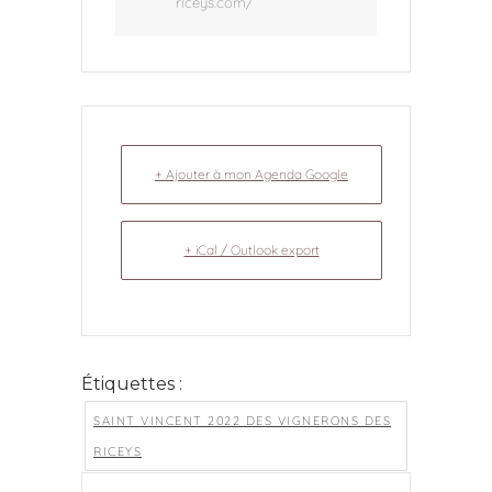
riceys.com/
+ Ajouter à mon Agenda Google
+ iCal / Outlook export
Étiquettes :
SAINT VINCENT 2022 DES VIGNERONS DES
RICEYS