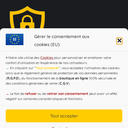
Gérer le consentement aux
cookies (EU)
Loi Evin : "L'abus d'alcool est dangereux pour la santé, à
>
Notre site utilise des
Cookies
pour personnaliser et améliorer votre
consommer avec modération !"
confort d'utilisation et l’expérience de nos utilisateurs.
→
En cliquant sur ”
Tout accepter
”, vous acceptez l’utilisation des cookies
ainsi que le règlement général de protection de vos données personnelles
(
R.G.P.D
), du fonctionnement de la
boutique en ligne
100% sécurisée et
des conditions générales de vente (
C.G.V
).
→
Le fait de
refuser
ou de
retirer son consentement
peut avoir un effet
négatif sur certaines caractéristiques et fonctions.
Tout accepter
Copyright CAP'C 2019