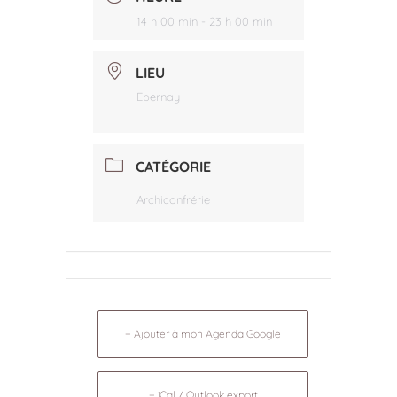
14 h 00 min - 23 h 00 min
LIEU
Epernay
CATÉGORIE
Archiconfrérie
+ Ajouter à mon Agenda Google
+ iCal / Outlook export