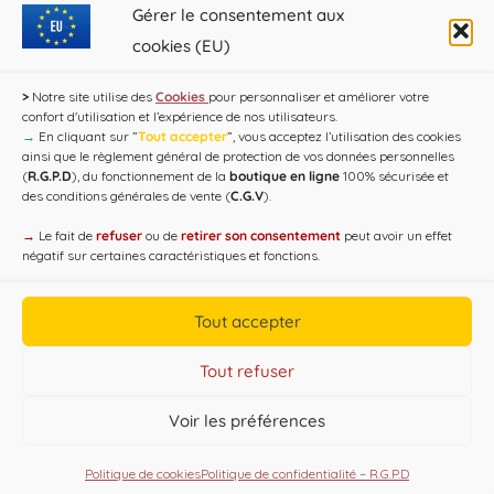
Gérer le consentement aux
Pas d'événement actuellement
cookies (EU)
programmé.
>
Notre site utilise des
Cookies
pour personnaliser et améliorer votre
confort d'utilisation et l’expérience de nos utilisateurs.
→
En cliquant sur ”
Tout accepter
”, vous acceptez l’utilisation des cookies
ainsi que le règlement général de protection de vos données personnelles
(
R.G.P.D
), du fonctionnement de la
boutique en ligne
100% sécurisée et
des conditions générales de vente (
C.G.V
).
→
Le fait de
refuser
ou de
retirer son consentement
peut avoir un effet
négatif sur certaines caractéristiques et fonctions.
Copyright CAP'C 2019
Tout accepter
Useful Links
Designed by
WEB3-DESIGN
Tout refuser
Voir les préférences
Politique de cookies
Politique de confidentialité – R.G.P.D