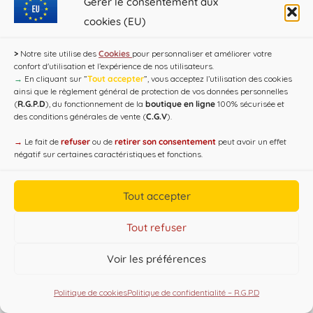
Gérer le consentement aux
cookies (EU)
>
Notre site utilise des
Cookies
pour personnaliser et améliorer votre
confort d'utilisation et l’expérience de nos utilisateurs.
→
En cliquant sur ”
Tout accepter
”, vous acceptez l’utilisation des cookies
ainsi que le règlement général de protection de vos données personnelles
(
R.G.P.D
), du fonctionnement de la
boutique en ligne
100% sécurisée et
des conditions générales de vente (
C.G.V
).
→
Le fait de
refuser
ou de
retirer son consentement
peut avoir un effet
Copyright CAP'C 2019
négatif sur certaines caractéristiques et fonctions.
Useful Links
Designed by
WEB3-DESIGN
Tout accepter
Tout refuser
Voir les préférences
Politique de cookies
Politique de confidentialité – R.G.P.D