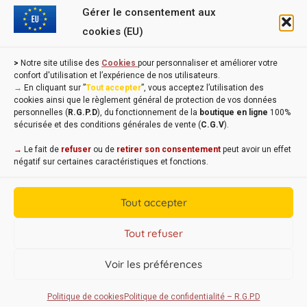
Gérer le consentement aux
cookies (EU)
Loi Evin : "L'abus d'alcool est dangereux pour la santé, à
>
Notre site utilise des
Cookies
pour personnaliser et améliorer votre
consommer avec modération !"
confort d'utilisation et l’expérience de nos utilisateurs.
→
En cliquant sur ”
Tout accepter
”, vous acceptez l’utilisation des
cookies ainsi que le règlement général de protection de vos données
personnelles (
R.G.P.D
), du fonctionnement de la
boutique en ligne
100%
sécurisée et des conditions générales de vente (
C.G.V
).
→
Le fait de
refuser
ou de
retirer son consentement
peut avoir un effet
négatif sur certaines caractéristiques et fonctions.
Tout accepter
Copyright CAP'C 2019
Tout refuser
Useful Links
Voir les préférences
Designed by
WEB3-DESIGN
Politique de cookies
Politique de confidentialité – R.G.P.D