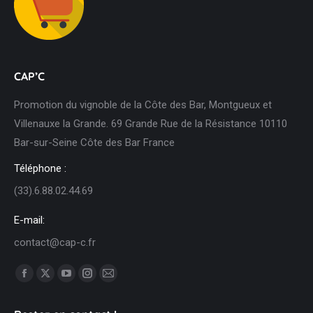
CAP’C
Promotion du vignoble de la Côte des Bar, Montgueux et
Villenauxe la Grande. 69 Grande Rue de la Résistance 10110
Bar-sur-Seine Côte des Bar France
Téléphone :
(33).6.88.02.44.69
E-mail:
contact@cap-c.fr
Trouvez nous sur :
Facebook
X
YouTube
Instagram
Mail
page
page
page
page
page