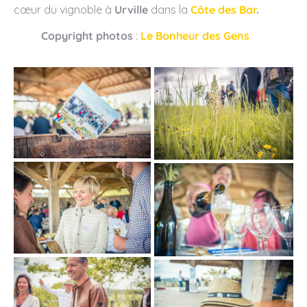
cœur du vignoble à
Urville
dans la
Côte des Bar
.
Copyright photos
:
Le Bonheur des Gens