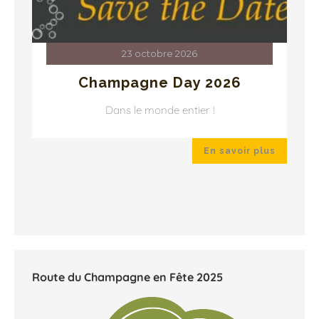
23 octobre 2026
Champagne Day 2026
Dans le monde entier !
 plus
En savoir plus
Route du Champagne en Fête 2025