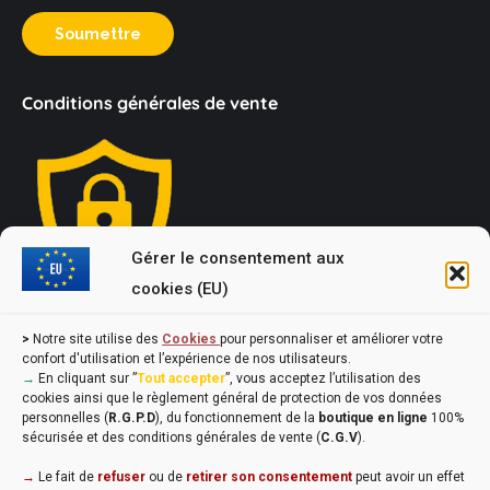
Soumettre
Conditions générales de vente
Gérer le consentement aux
cookies (EU)
Loi Evin : "L'abus d'alcool est dangereux pour la santé, à
>
Notre site utilise des
Cookies
pour personnaliser et améliorer votre
consommer avec modération !"
confort d'utilisation et l’expérience de nos utilisateurs.
→
En cliquant sur ”
Tout accepter
”, vous acceptez l’utilisation des
cookies ainsi que le règlement général de protection de vos données
personnelles (
R.G.P.D
), du fonctionnement de la
boutique en ligne
100%
sécurisée et des conditions générales de vente (
C.G.V
).
→
Le fait de
refuser
ou de
retirer son consentement
peut avoir un effet