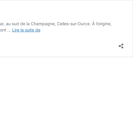
 Bar, au sud de la Champagne, Celles-sur-Ource. À l’origine,
Raymond
sont …
Lire la suite de
LAURENT
–
Partie
2